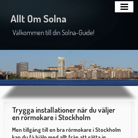
HEM
Allt Om Solna
NÄRINGSLIV
Välkommen till din Solna-Guide!
HISTORIA
SEVÄRDHETER
Trygga installationer när du väljer
en rörmokare i Stockholm
Men tillgång till en bra rörmokare i Stockholm
kan du få hjälp med allt från att sätta in