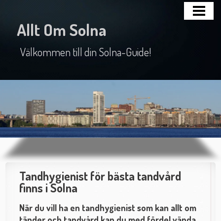
HEM
Allt Om Solna
NÄRINGSLIV
Välkommen till din Solna-Guide!
HISTORIA
SEVÄRDHETER
Tandhygienist för bästa tandvård
finns i Solna
När du vill ha en tandhygienist som kan allt om
tänder och tandvård kan du med fördel vända