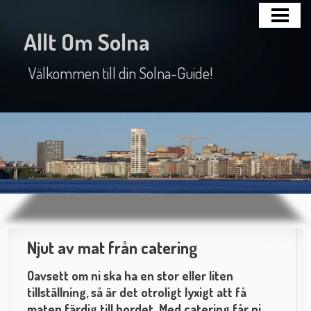
HEM
Allt Om Solna
NÄRINGSLIV
Välkommen till din Solna-Guide!
HISTORIA
SEVÄRDHETER
Njut av mat från catering
Oavsett om ni ska ha en stor eller liten
tillställning, så är det otroligt lyxigt att få
maten färdig till bordet. Med catering får ni