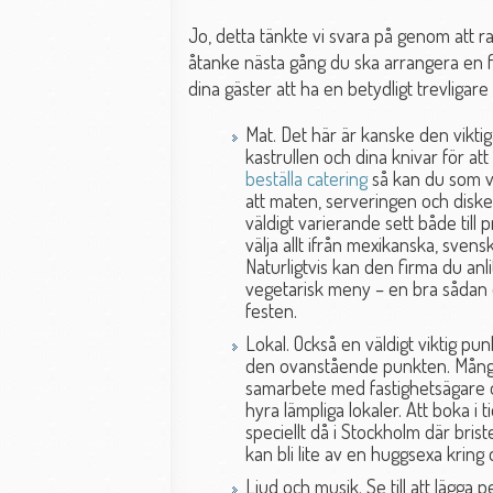
Jo, detta tänkte vi svara på genom att r
åtanke nästa gång du ska arrangera en f
dina gäster att ha en betydligt trevligare t
Mat. Det här är kanske den viktig
kastrullen och dina knivar för att
beställa catering
så kan du som vä
att maten, serveringen och disken
väldigt varierande sett både till 
välja allt ifrån mexikanska, svens
Naturligtvis kan den firma du anl
vegetarisk meny – en bra sådan d
festen.
Lokal. Också en väldigt viktig p
den ovanstående punkten. Många
samarbete med fastighetsägare o
hyra lämpliga lokaler. Att boka i 
speciellt då i Stockholm där bris
kan bli lite av en huggsexa kring 
Ljud och musik. Se till att lägga