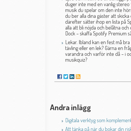
duger inte med en vanlig stereo vi
musik du spelar om den inte hörs,
du ber alla dina gäster att skick
därefter sätter ihop en lista på
alla att bli nöjda och belåtna och
Dock – skaffa Spotify Premium så
Lekar. Ibland kan en fest må bra 
tävling eller en lek? Gärna en f
varandra och varför inte då – i o
musikquiz?
Andra inlägg
Digitala verktyg som komplement 
Att tänka på när du bokar din ri