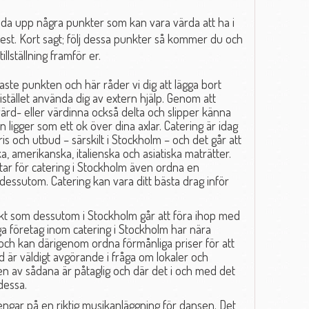
ada upp några punkter som kan vara värda att ha i
est. Kort sagt; följ dessa punkter så kommer du och
illställning framför er.
aste punkten och här råder vi dig att lägga bort
 istället använda dig av extern hjälp. Genom att
rd- eller värdinna också delta och slipper känna
 ligger som ett ok över dina axlar. Catering är idag
pris och utbud – särskilt i Stockholm – och det går att
ka, amerikanska, italienska och asiatiska maträtter.
itar för catering i Stockholm även ordna en
essutom. Catering kan vara ditt bästa drag inför
unkt som dessutom i Stockholm går att föra ihop med
 företag inom catering i Stockholm har nära
ch kan därigenom ordna förmånliga priser för att
tid är väldigt avgörande i fråga om lokaler och
ten av sådana är påtaglig och där det i och med det
dessa.
 pengar på en riktig musikanläggning för dansen. Det