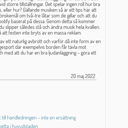
d större tillställningar. Det spelar ingen roll hur bra
 eller hur? Gällande musiken så är ett tips här att
a önskemål om två-tre låtar som de gillar och att du
 Spotify baserat på dessa. Genom detta så kommer
 du slipper således stå och ändra musik hela kvällen.
 att festen inte bryts av en massa reklam.
av ett naturlig avbrott och varför då inte form av en
rågesport där exempelvis borden får tävla mot
ch med att du har en bra ljudanläggning – göra ett
20 maj 2022
till handledningen – inte en ersättning
sketta i huvudstaden