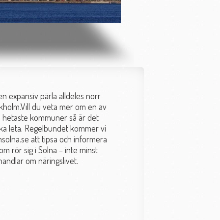
en expansiv pärla alldeles norr
holm.Vill du veta mer om en av
s hetaste kommuner så är det
ka leta. Regelbundet kommer vi
msolna.se att tipsa och informera
om rör sig i Solna – inte minst
handlar om näringslivet.