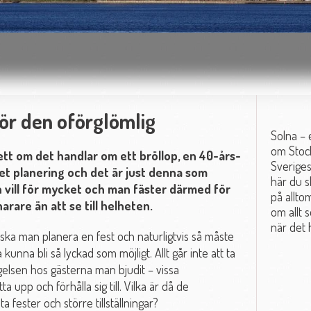
gör den oförglömlig
Solna – 
om Stock
ett om det handlar om ett bröllop, en 40-års-
Sverige
det planering och det är just denna som
här du s
an vill för mycket och man fäster därmed för
på allto
arare än att se till helheten.
om allt s
när det 
å ska man planera en fest och naturligtvis så måste
kunna bli så lyckad som möjligt. Allt går inte att ta
gelsen hos gästerna man bjudit – vissa
upp och förhålla sig till. Vilka är då de
fester och större tillställningar?