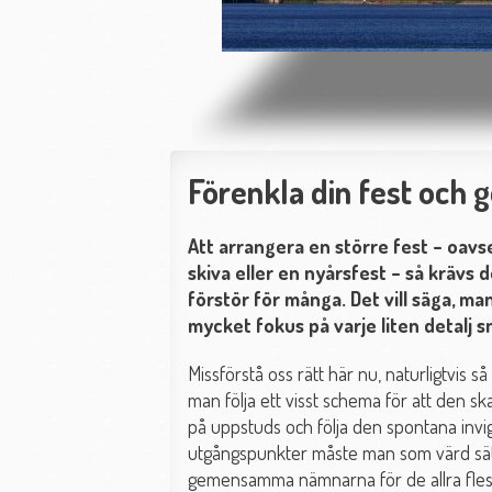
Förenkla din fest och 
Att arrangera en större fest – oavs
skiva eller en nyårsfest – så krävs 
förstör för många. Det vill säga, m
mycket fokus på varje liten detalj sn
Missförstå oss rätt här nu, naturligtvis s
man följa ett visst schema för att den ska 
på uppstuds och följa den spontana invi
utgångspunkter måste man som värd sätta 
gemensamma nämnarna för de allra flesta 