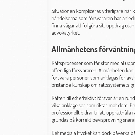
Situationen kompliceras ytterligare när k
händelserna som försvararen har anlednin
finna vägar att fullgöra sitt uppdrag ut
advokatyrket.
Allmänhetens förväntning
Rättsprocesser som får stor medial upp
offentliga försvararen. Allmänheten kan h
försvara personer som anklagas för avsky
bristande kunskap om rättssystemets gr
Rätten till ett effektivt försvar är en fu
vilka anklagelser som riktas mot dem. En 
professionellt bidrar till att upprätthålla
grundas på korrekt bevisprövning snara
Det mediala trycket kan dock påverka b