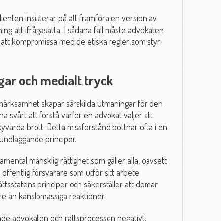
lienten insisterar på att framföra en version av
g att ifrågasätta. I sådana fall måste advokaten
an att kompromissa med de etiska regler som styr
ar och medialt tryck
märksamhet skapar särskilda utmaningar för den
a svårt att förstå varför en advokat väljer att
värda brott. Detta missförstånd bottnar ofta i en
undläggande principer.
ndamental mänsklig rättighet som gäller alla, oavsett
offentlig försvarare som utför sitt arbete
 rättsstatens principer och säkerställer att domar
re än känslomässiga reaktioner.
åde advokaten och rättsprocessen negativt.