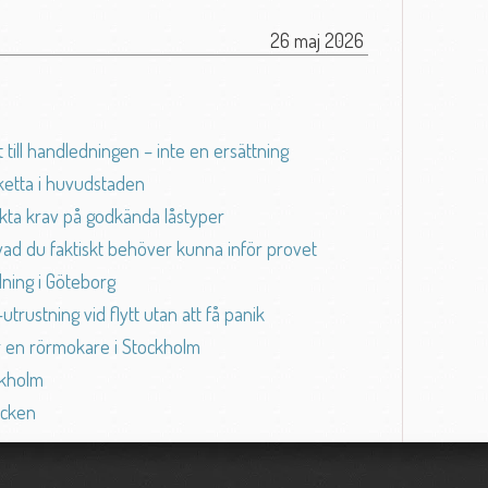
26 maj 2026
till handledningen – inte en ersättning
sketta i huvudstaden
rikta krav på godkända låstyper
ad du faktiskt behöver kunna inför provet
ädning i Göteborg
trustning vid flytt utan att få panik
er en rörmokare i Stockholm
ckholm
ecken