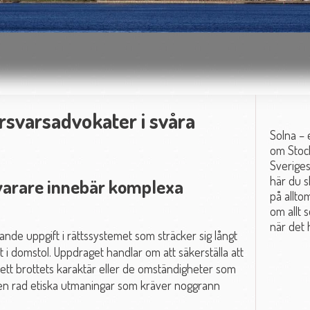
rsvarsadvokater i svåra
Solna – 
om Stock
Sverige
här du s
svarare innebär komplexa
på allto
om allt s
när det 
ande uppgift i rättssystemet som sträcker sig långt
 i domstol. Uppdraget handlar om att säkerställa att
vsett brottets karaktär eller de omständigheter som
 en rad etiska utmaningar som kräver noggrann