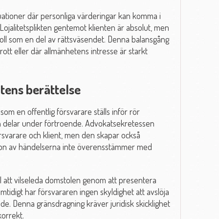
tuationer där personliga värderingar kan komma i
Lojalitetsplikten gentemot klienten är absolut, men
ll som en del av rättsväsendet. Denna balansgång
brott eller där allmänhetens intresse är starkt
tens berättelse
om en offentlig försvarare ställs inför rör
n delar under förtroende. Advokatsekretessen
örsvarare och klient, men den skapar också
sion av händelserna inte överensstämmer med
ill att vilseleda domstolen genom att presentera
mtidigt har försvararen ingen skyldighet att avslöja
nde. Denna gränsdragning kräver juridisk skicklighet
korrekt.