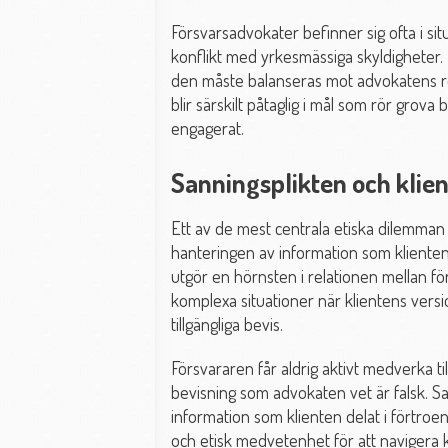
Försvarsadvokater befinner sig ofta i si
konflikt med yrkesmässiga skyldigheter. 
den måste balanseras mot advokatens ro
blir särskilt påtaglig i mål som rör grova 
engagerat.
Sanningsplikten och klien
Ett av de mest centrala etiska dilemman s
hanteringen av information som kliente
utgör en hörnsten i relationen mellan f
komplexa situationer när klientens ver
tillgängliga bevis.
Försvararen får aldrig aktivt medverka t
bevisning som advokaten vet är falsk. Sa
information som klienten delat i förtroe
och etisk medvetenhet för att navigera 