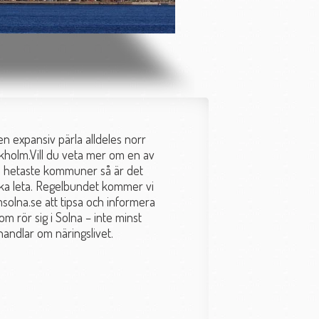
en expansiv pärla alldeles norr
holm.Vill du veta mer om en av
s hetaste kommuner så är det
ka leta. Regelbundet kommer vi
msolna.se att tipsa och informera
om rör sig i Solna – inte minst
handlar om näringslivet.