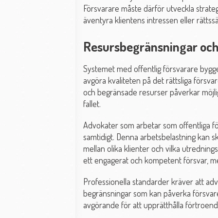
Försvarare måste därför utveckla strate
äventyra klientens intressen eller rätts
Resursbegränsningar och k
Systemet med offentlig försvarare bygge
avgöra kvaliteten på det rättsliga försvar
och begränsade resurser påverkar möjli
fallet.
Advokater som arbetar som offentliga fö
samtidigt. Denna arbetsbelastning kan s
mellan olika klienter och vilka utredningså
ett engagerat och kompetent försvar, me
Professionella standarder kräver att ad
begränsningar som kan påverka försvaret
avgörande för att upprätthålla förtroend