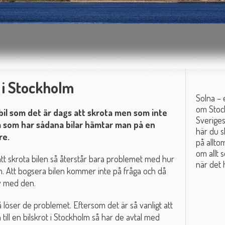
 i Stockholm
Solna – 
om Stock
n bil som det är dags att skrota men som inte
Sverige
a som har sådana bilar hämtar man på en
här du s
re.
på allto
om allt s
att skrota bilen så återstår bara problemet med hur
när det 
lm. Att bogsera bilen kommer inte på fråga och då
av med den.
 löser de problemet. Eftersom det är så vanligt att
till en bilskrot i Stockholm så har de avtal med