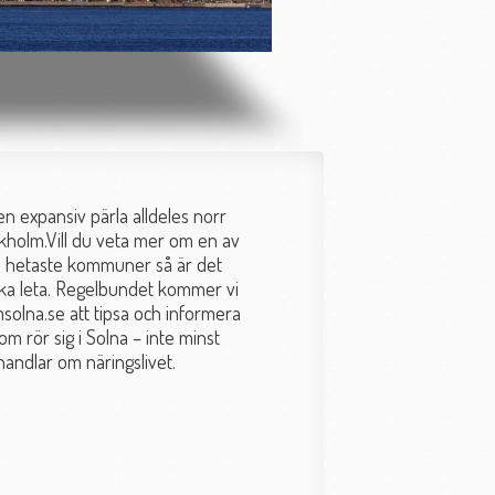
en expansiv pärla alldeles norr
holm.Vill du veta mer om en av
s hetaste kommuner så är det
ka leta. Regelbundet kommer vi
msolna.se att tipsa och informera
om rör sig i Solna – inte minst
handlar om näringslivet.